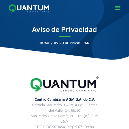
QUANTUM
Casa de Cambio en Monterrey
Aviso de Privacidad
INICIO
HOME
AVISO DE PRIVACIDAD
SUCURSALES
APP
NUESTRO BLOG
CONTACTO
Centro Cambiario AGM, S.A. de C.V.
Calzada San Pedro 904 Int. A Col. Fuentes
del Valle, C.P. 66220
San Pedro Garza García, N.L., Tel. (81) 8335
5677
R.F.C. CCA1201134S4, Reg. 21375, Fecha: