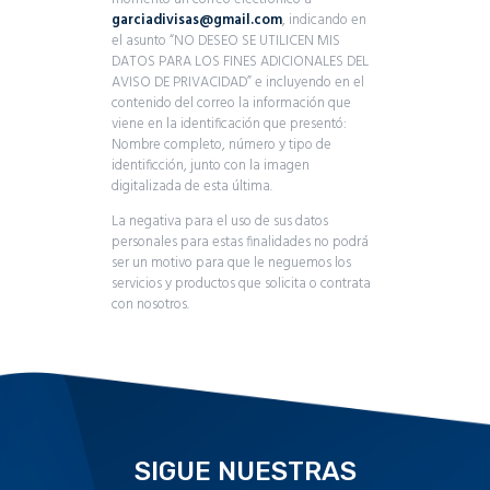
garciadivisas@gmail.com
, indicando en
el asunto “NO DESEO SE UTILICEN MIS
DATOS PARA LOS FINES ADICIONALES DEL
AVISO DE PRIVACIDAD” e incluyendo en el
contenido del correo la información que
viene en la identificación que presentó:
Nombre completo, número y tipo de
identificción, junto con la imagen
digitalizada de esta última.
La negativa para el uso de sus datos
personales para estas finalidades no podrá
ser un motivo para que le neguemos los
servicios y productos que solicita o contrata
con nosotros.
SIGUE NUESTRAS