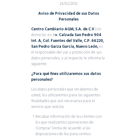
24/02/2012
Aviso de Privacidad de sus Datos
Personales
Centro Cambiario AGM, S.A. de C.V
con
domicilio en A
v. Calzada San Pedro 904
Int. A,
Col. Fuentes del Valle, C.P. 66220,
San Pedro Garza García, Nuevo León,
es
el responsable del uso y protección de sus
datos personales, y al respecto le informa lo
siguiente:
¿Para qué fines utilizaremos sus datos
personales?
Los datos personales que recabemos de
usted, los utilizaremos para las siguientes
finalidades que son necesarias para el
servicio que solicita:
Recabar información de los clientes con
los que realizamos operaciones de
Compra/ Venta de acuerdo a las
disposiciones de ley para centros