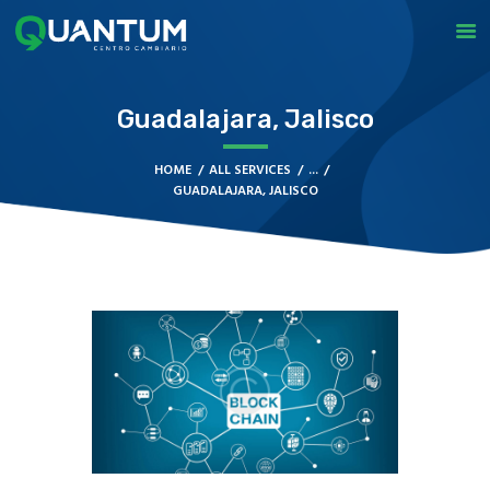
QUANTUM
Casa de Cambio en Monterrey
Guadalajara, Jalisco
INICIO
HOME
ALL SERVICES
...
SUCURSALES
GUADALAJARA, JALISCO
APP
NUESTRO BLOG
CONTACTO